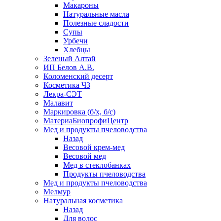
Макароны
Натуральные масла
Полезные сладости
Супы
Урбечи
Хлебцы
Зеленый Алтай
ИП Белов А.В.
Коломенский десерт
Косметика ЧЗ
Лекра-СЭТ
Малавит
Маркировка (б/х, б/с)
МатериаБиопрофиЦентр
Мед и продукты пчеловодства
Назад
Весовой крем-мед
Весовой мед
Мед в стеклобанках
Продукты пчеловодства
Мед и продукты пчеловодства
Мелмур
Натуральная косметика
Назад
Для волос