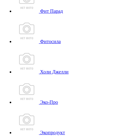
Фит Парад
Фитосила
Холи Джелли
Эко-Про
Экопродукт