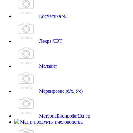
Косметика ЧЗ
Лекра-СЭТ
Малавит
Маркировка (б/х, б/с)
МатериаБиопрофиЦентр
Мед и продукты пчеловодства