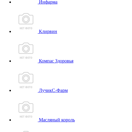
Инфарма
Клирвин
Компас Здоровья
ЛучикС-Фарм
Масляный король