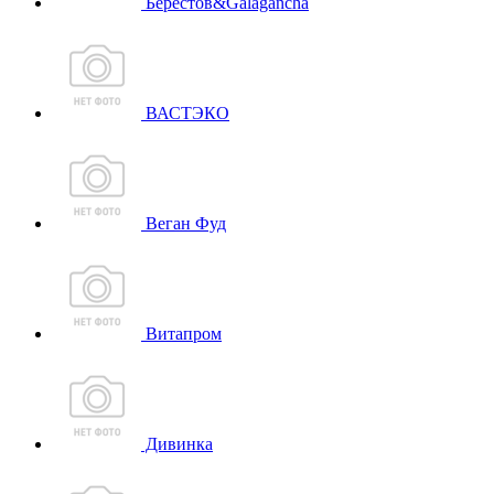
Берестов&Galagancha
ВАСТЭКО
Веган Фуд
Витапром
Дивинка