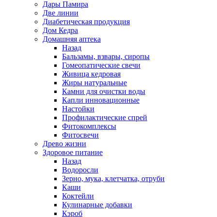
Дары Памира
Две линии
Диабетическая продукция
Дом Кедра
Домашняя аптека
Назад
Бальзамы, взвары, сиропы
Гомеопатические свечи
Живица кедровая
Жиры натуральные
Камни для очистки воды
Капли инновационные
Настойки
Профилактические спрей
Фитокомплексы
Фитосвечи
Древо жизни
Здоровое питание
Назад
Водоросли
Зерно, мука, клетчатка, отруби
Каши
Коктейли
Кулинарные добавки
Кэроб