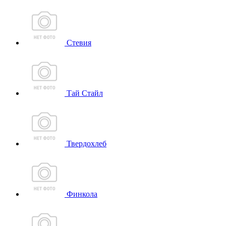
Стевия
Тай Стайл
Твердохлеб
Финкола