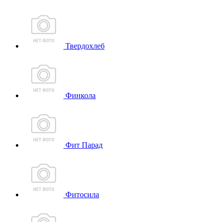
Твердохлеб
Финкола
Фит Парад
Фитосила