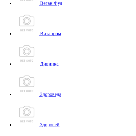
Веган Фуд
Витапром
Дивинка
Здороведа
Здоровей