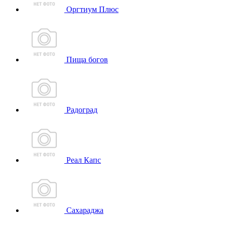
Оргтиум Плюс
Пища богов
Радоград
Реал Капс
Сахараджа