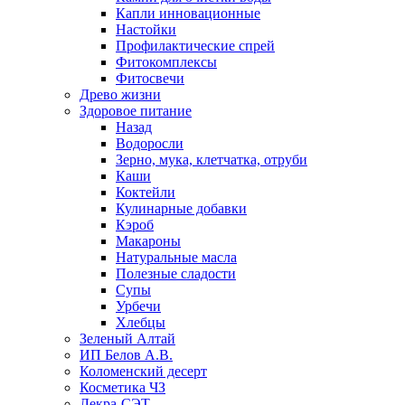
Капли инновационные
Настойки
Профилактические спрей
Фитокомплексы
Фитосвечи
Древо жизни
Здоровое питание
Назад
Водоросли
Зерно, мука, клетчатка, отруби
Каши
Коктейли
Кулинарные добавки
Кэроб
Макароны
Натуральные масла
Полезные сладости
Супы
Урбечи
Хлебцы
Зеленый Алтай
ИП Белов А.В.
Коломенский десерт
Косметика ЧЗ
Лекра-СЭТ