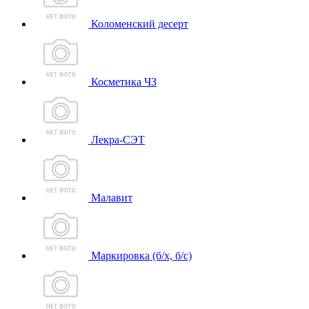
Коломенский десерт
Косметика ЧЗ
Лекра-СЭТ
Малавит
Маркировка (б/х, б/с)