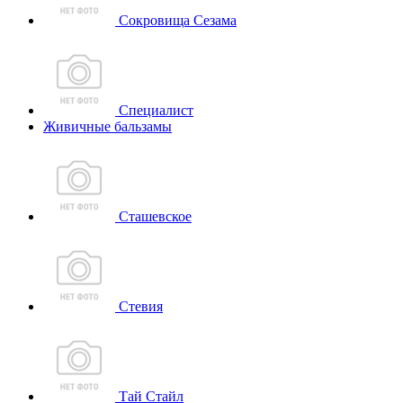
Сокровища Сезама
Специалист
Живичные бальзамы
Сташевское
Стевия
Тай Стайл