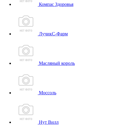
Компас Здоровья
ЛучикС-Фарм
Масляный король
Моссоль
Нут Вилл