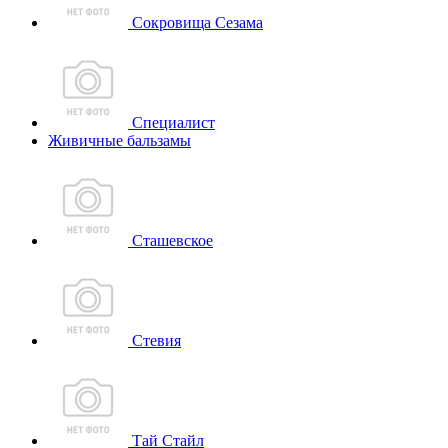
Сокровища Сезама
Специалист
Живичные бальзамы
Сташевское
Стевия
Тай Стайл