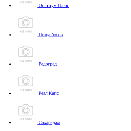
Оргтиум Плюс
Пища богов
Радоград
Реал Капс
Сахараджа