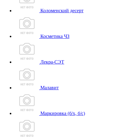
Коломенский десерт
Косметика ЧЗ
Лекра-СЭТ
Малавит
Маркировка (б/х, б/с)