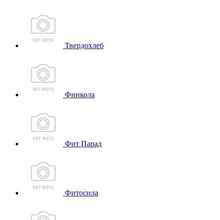
Твердохлеб
Финкола
Фит Парад
Фитосила