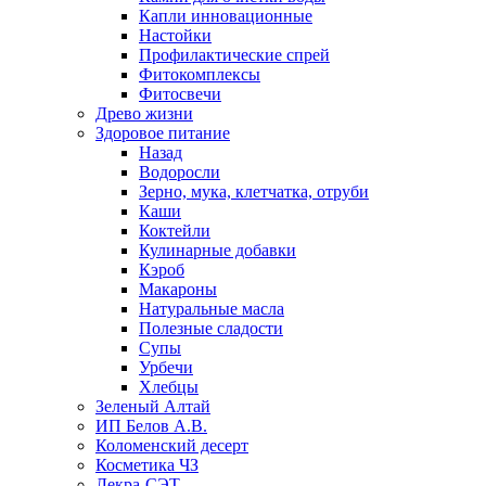
Капли инновационные
Настойки
Профилактические спрей
Фитокомплексы
Фитосвечи
Древо жизни
Здоровое питание
Назад
Водоросли
Зерно, мука, клетчатка, отруби
Каши
Коктейли
Кулинарные добавки
Кэроб
Макароны
Натуральные масла
Полезные сладости
Супы
Урбечи
Хлебцы
Зеленый Алтай
ИП Белов А.В.
Коломенский десерт
Косметика ЧЗ
Лекра-СЭТ