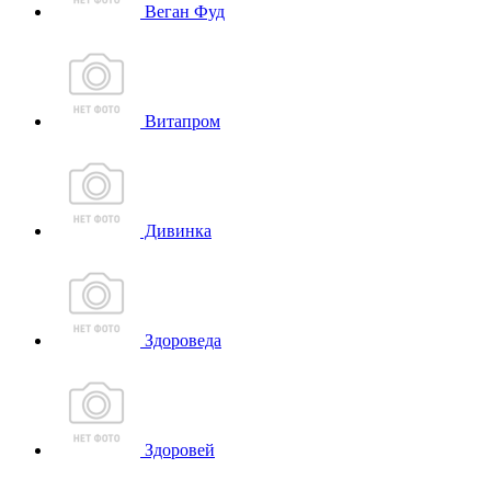
Веган Фуд
Витапром
Дивинка
Здороведа
Здоровей