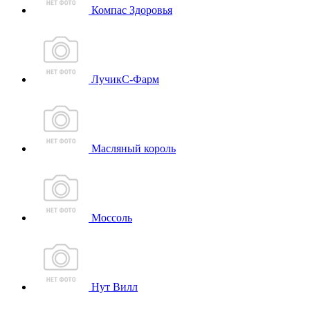
Компас Здоровья
ЛучикС-Фарм
Масляный король
Моссоль
Нут Вилл