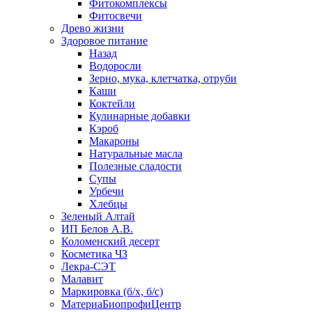
Фитокомплексы
Фитосвечи
Древо жизни
Здоровое питание
Назад
Водоросли
Зерно, мука, клетчатка, отруби
Каши
Коктейли
Кулинарные добавки
Кэроб
Макароны
Натуральные масла
Полезные сладости
Супы
Урбечи
Хлебцы
Зеленый Алтай
ИП Белов А.В.
Коломенский десерт
Косметика ЧЗ
Лекра-СЭТ
Малавит
Маркировка (б/х, б/с)
МатериаБиопрофиЦентр