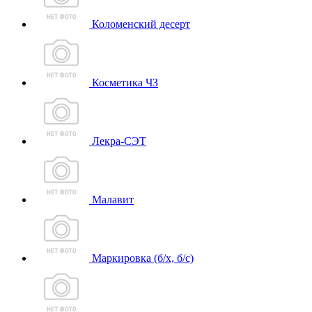
Коломенский десерт
Косметика ЧЗ
Лекра-СЭТ
Малавит
Маркировка (б/х, б/с)