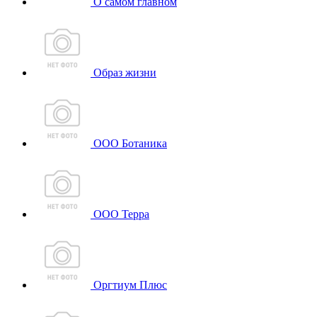
О самом главном
Образ жизни
ООО Ботаника
ООО Терра
Оргтиум Плюс