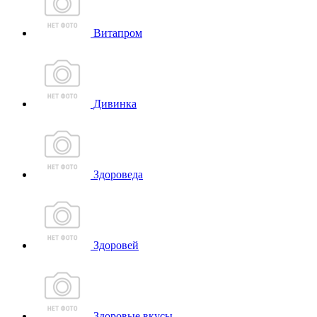
Витапром
Дивинка
Здороведа
Здоровей
Здоровые вкусы