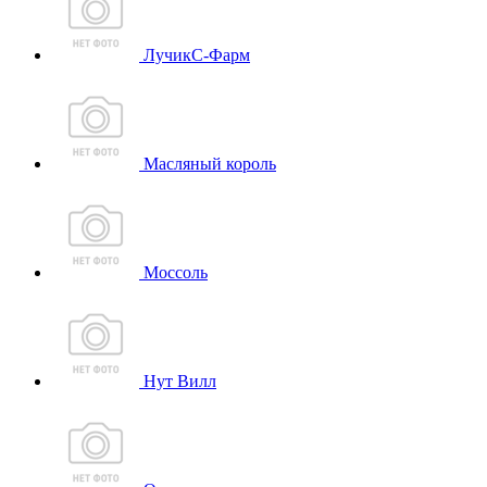
ЛучикС-Фарм
Масляный король
Моссоль
Нут Вилл