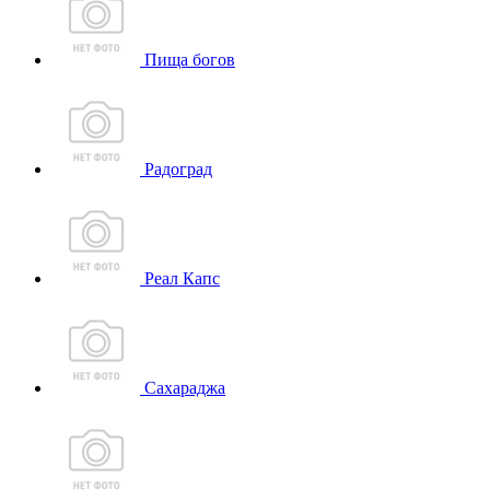
Пища богов
Радоград
Реал Капс
Сахараджа