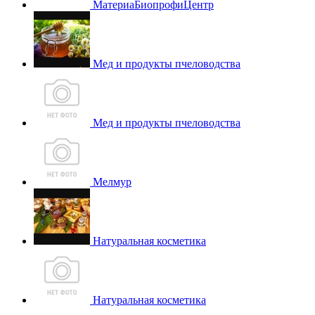
МатериаБиопрофиЦентр
Мед и продукты пчеловодства
Мед и продукты пчеловодства
Мелмур
Натуральная косметика
Натуральная косметика