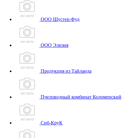
ООО Шустер-Фуд
ООО Элизия
Продукция из Тайланда
Пчеловодный комбинат Коломенский
Сиб-КруК