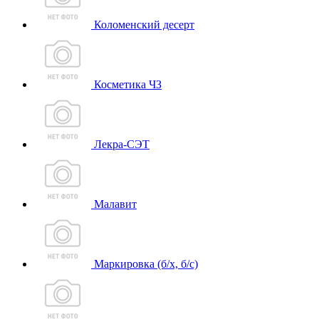
Коломенский десерт
Косметика ЧЗ
Лекра-СЭТ
Малавит
Маркировка (б/х, б/с)