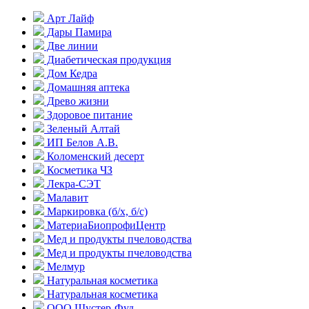
Арт Лайф
Дары Памира
Две линии
Диабетическая продукция
Дом Кедра
Домашняя аптека
Древо жизни
Здоровое питание
Зеленый Алтай
ИП Белов А.В.
Коломенский десерт
Косметика ЧЗ
Лекра-СЭТ
Малавит
Маркировка (б/х, б/с)
МатериаБиопрофиЦентр
Мед и продукты пчеловодства
Мед и продукты пчеловодства
Мелмур
Натуральная косметика
Натуральная косметика
ООО Шустер-Фуд