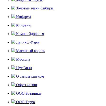
Золотые злаки Сибири
Инфарма
Клирвин
Компас Здоровья
ЛучикС-Фарм
Масляный король
Моссоль
Нут Вилл
О самом главном
Образ жизни
ООО Ботаника
ООО Терра