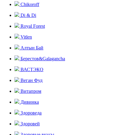
Chikoroff
Di & Di
Royal Forest
Vitlen
Алтын Бай
Берестов&Galagancha
ВАСТЭКО
Веган Фуд
Витапром
Дивинка
Здороведа
Здоровей
Здоровые вкусы