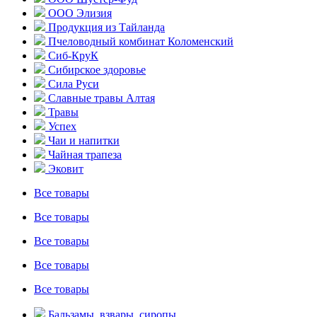
ООО Элизия
Продукция из Тайланда
Пчеловодный комбинат Коломенский
Сиб-КруК
Сибирское здоровье
Сила Руси
Славные травы Алтая
Травы
Успех
Чаи и напитки
Чайная трапеза
Эковит
Все товары
Все товары
Все товары
Все товары
Все товары
Бальзамы, взвары, сиропы