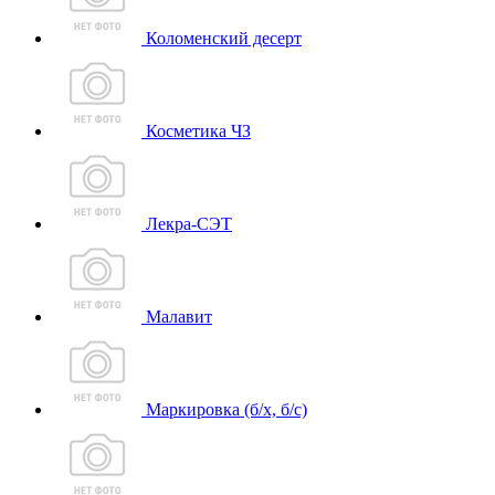
Коломенский десерт
Косметика ЧЗ
Лекра-СЭТ
Малавит
Маркировка (б/х, б/с)