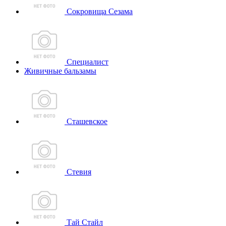
Сокровища Сезама
Специалист
Живичные бальзамы
Сташевское
Стевия
Тай Стайл