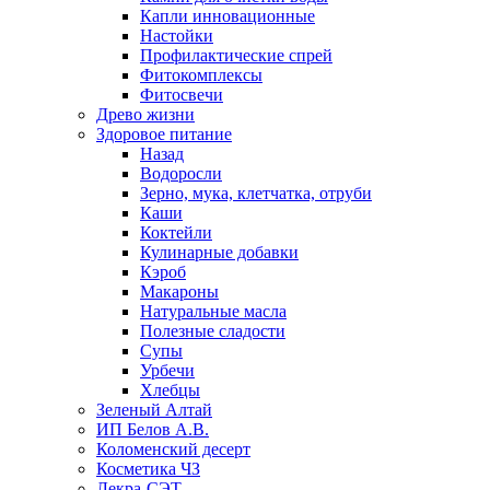
Капли инновационные
Настойки
Профилактические спрей
Фитокомплексы
Фитосвечи
Древо жизни
Здоровое питание
Назад
Водоросли
Зерно, мука, клетчатка, отруби
Каши
Коктейли
Кулинарные добавки
Кэроб
Макароны
Натуральные масла
Полезные сладости
Супы
Урбечи
Хлебцы
Зеленый Алтай
ИП Белов А.В.
Коломенский десерт
Косметика ЧЗ
Лекра-СЭТ