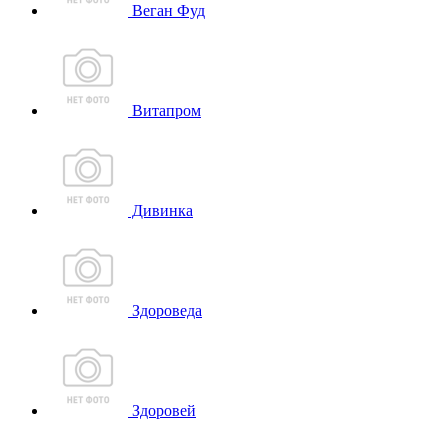
Веган Фуд
Витапром
Дивинка
Здороведа
Здоровей