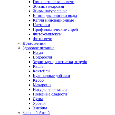
Гомеопатические свечи
Живица кедровая
Жиры натуральные
Камни для очистки воды
Капли инновационные
Настойки
Профилактические спрей
Фитокомплексы
Фитосвечи
Древо жизни
Здоровое питание
Назад
Водоросли
Зерно, мука, клетчатка, отруби
Каши
Коктейли
Кулинарные добавки
Кэроб
Макароны
Натуральные масла
Полезные сладости
Супы
Урбечи
Хлебцы
Зеленый Алтай