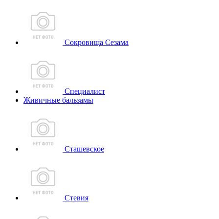
Сокровища Сезама
Специалист
Живичные бальзамы
Сташевское
Стевия