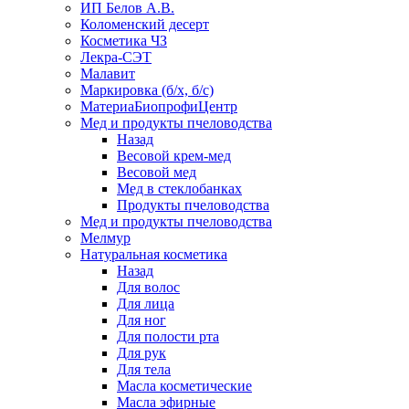
ИП Белов А.В.
Коломенский десерт
Косметика ЧЗ
Лекра-СЭТ
Малавит
Маркировка (б/х, б/с)
МатериаБиопрофиЦентр
Мед и продукты пчеловодства
Назад
Весовой крем-мед
Весовой мед
Мед в стеклобанках
Продукты пчеловодства
Мед и продукты пчеловодства
Мелмур
Натуральная косметика
Назад
Для волос
Для лица
Для ног
Для полости рта
Для рук
Для тела
Масла косметические
Масла эфирные