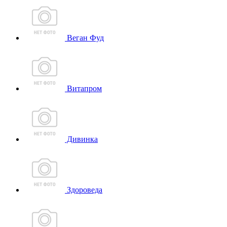
Веган Фуд
Витапром
Дивинка
Здороведа