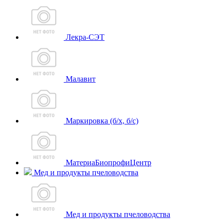
Лекра-СЭТ
Малавит
Маркировка (б/х, б/с)
МатериаБиопрофиЦентр
Мед и продукты пчеловодства
Мед и продукты пчеловодства