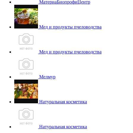
МатериаБиопрофиЦентр
Мед и продукты пчеловодства
Мед и продукты пчеловодства
Мелмур
Натуральная косметика
Натуральная косметика