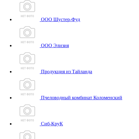
ООО Шустер-Фуд
ООО Элизия
Продукция из Тайланда
Пчеловодный комбинат Коломенский
Сиб-КруК