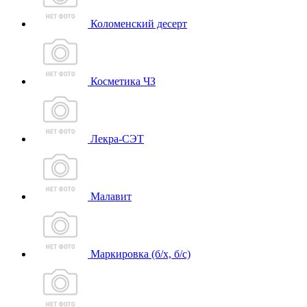
Коломенский десерт
Косметика ЧЗ
Лекра-СЭТ
Малавит
Маркировка (б/х, б/с)