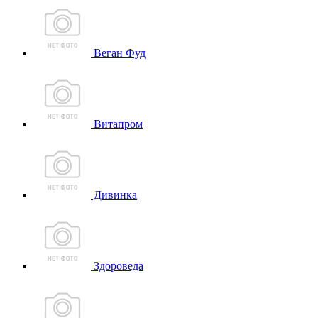
Веган Фуд
Витапром
Дивинка
Здороведа