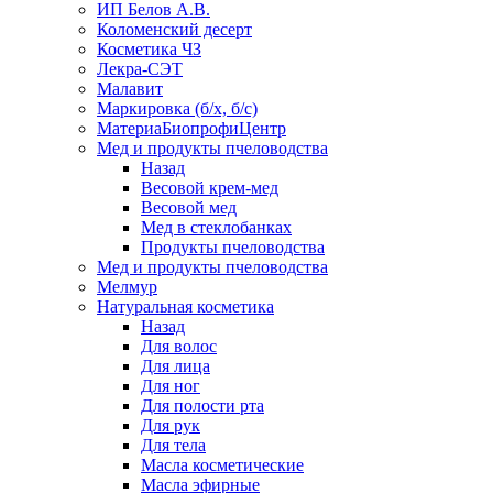
ИП Белов А.В.
Коломенский десерт
Косметика ЧЗ
Лекра-СЭТ
Малавит
Маркировка (б/х, б/с)
МатериаБиопрофиЦентр
Мед и продукты пчеловодства
Назад
Весовой крем-мед
Весовой мед
Мед в стеклобанках
Продукты пчеловодства
Мед и продукты пчеловодства
Мелмур
Натуральная косметика
Назад
Для волос
Для лица
Для ног
Для полости рта
Для рук
Для тела
Масла косметические
Масла эфирные