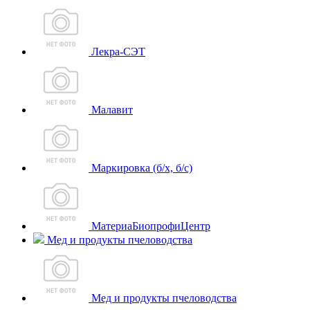
Лекра-СЭТ
Малавит
Маркировка (б/х, б/с)
МатериаБиопрофиЦентр
Мед и продукты пчеловодства
Мед и продукты пчеловодства