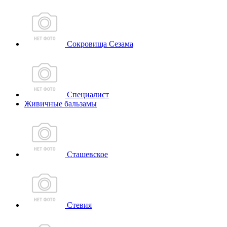
Сокровища Сезама
Специалист
Живичные бальзамы
Сташевское
Стевия