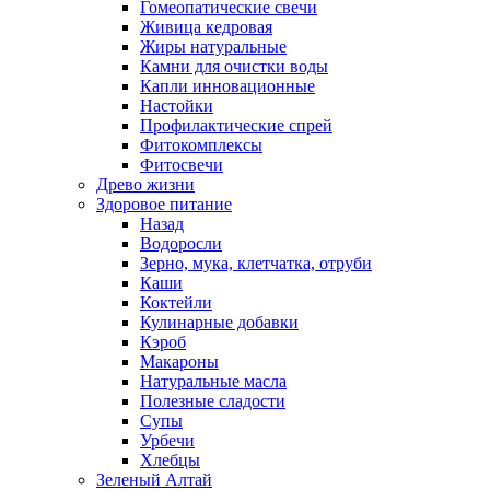
Гомеопатические свечи
Живица кедровая
Жиры натуральные
Камни для очистки воды
Капли инновационные
Настойки
Профилактические спрей
Фитокомплексы
Фитосвечи
Древо жизни
Здоровое питание
Назад
Водоросли
Зерно, мука, клетчатка, отруби
Каши
Коктейли
Кулинарные добавки
Кэроб
Макароны
Натуральные масла
Полезные сладости
Супы
Урбечи
Хлебцы
Зеленый Алтай