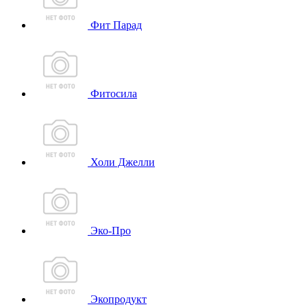
Фит Парад
Фитосила
Холи Джелли
Эко-Про
Экопродукт