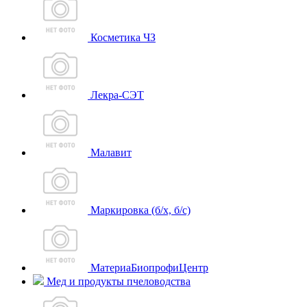
Косметика ЧЗ
Лекра-СЭТ
Малавит
Маркировка (б/х, б/с)
МатериаБиопрофиЦентр
Мед и продукты пчеловодства