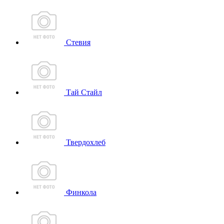
Стевия
Тай Стайл
Твердохлеб
Финкола