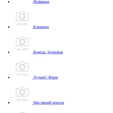
Инфарма
Клирвин
Компас Здоровья
ЛучикС-Фарм
Масляный король