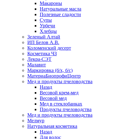
Макароны
Натуральные масла
Полезные сладости
Супы
Урбечи
Хлебцы
Зеленый Алтай
ИП Белов А.В.
Коломенский десерт
Косметика ЧЗ
Лекра-СЭТ
Малавит
Маркировка (б/х, б/с)
МатериаБиопрофиЦентр
Мед и продукты пчеловодства
Назад
Весовой крем-мед
Весовой мед
Мед в стеклобанках
Продукты пчеловодства
Мед и продукты пчеловодства
Мелмур
Натуральная косметика
Назад
Для волос