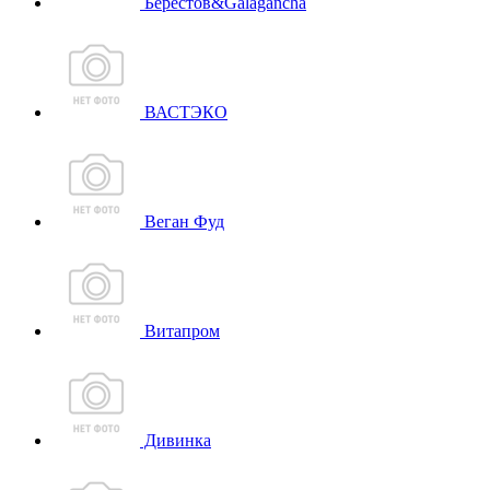
Берестов&Galagancha
ВАСТЭКО
Веган Фуд
Витапром
Дивинка