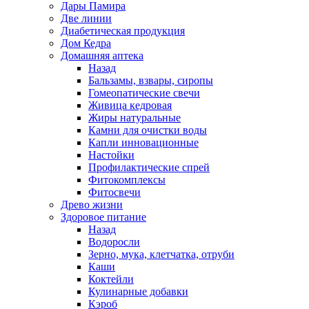
Дары Памира
Две линии
Диабетическая продукция
Дом Кедра
Домашняя аптека
Назад
Бальзамы, взвары, сиропы
Гомеопатические свечи
Живица кедровая
Жиры натуральные
Камни для очистки воды
Капли инновационные
Настойки
Профилактические спрей
Фитокомплексы
Фитосвечи
Древо жизни
Здоровое питание
Назад
Водоросли
Зерно, мука, клетчатка, отруби
Каши
Коктейли
Кулинарные добавки
Кэроб