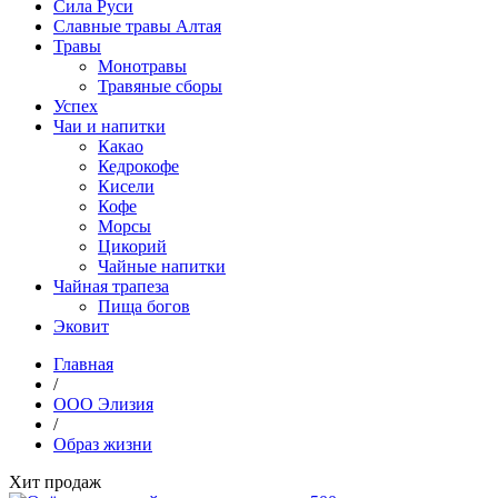
Сила Руси
Славные травы Алтая
Травы
Монотравы
Травяные сборы
Успех
Чаи и напитки
Какао
Кедрокофе
Кисели
Кофе
Морсы
Цикорий
Чайные напитки
Чайная трапеза
Пища богов
Эковит
Главная
/
ООО Элизия
/
Образ жизни
Хит продаж