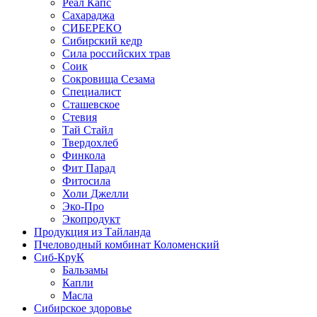
Реал Капс
Сахараджа
СИБЕРЕКО
Сибирский кедр
Сила российских трав
Соик
Сокровища Сезама
Специалист
Сташевское
Стевия
Тай Стайл
Твердохлеб
Финкола
Фит Парад
Фитосила
Холи Джелли
Эко-Про
Экопродукт
Продукция из Тайланда
Пчеловодный комбинат Коломенский
Сиб-КруК
Бальзамы
Капли
Масла
Сибирское здоровье