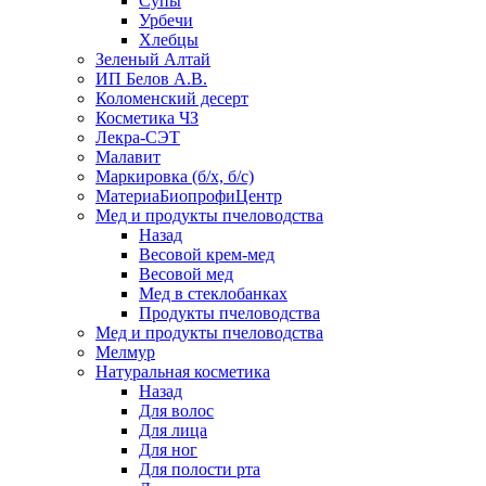
Супы
Урбечи
Хлебцы
Зеленый Алтай
ИП Белов А.В.
Коломенский десерт
Косметика ЧЗ
Лекра-СЭТ
Малавит
Маркировка (б/х, б/с)
МатериаБиопрофиЦентр
Мед и продукты пчеловодства
Назад
Весовой крем-мед
Весовой мед
Мед в стеклобанках
Продукты пчеловодства
Мед и продукты пчеловодства
Мелмур
Натуральная косметика
Назад
Для волос
Для лица
Для ног
Для полости рта