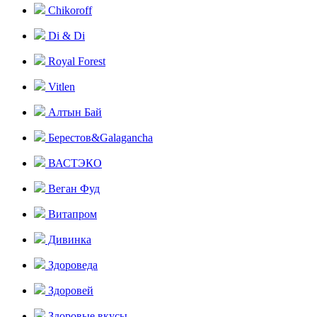
Chikoroff
Di & Di
Royal Forest
Vitlen
Алтын Бай
Берестов&Galagancha
ВАСТЭКО
Веган Фуд
Витапром
Дивинка
Здороведа
Здоровей
Здоровые вкусы