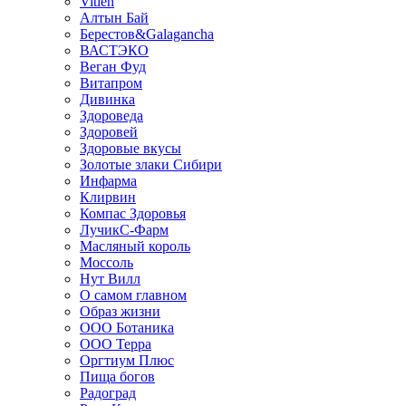
Vitlen
Алтын Бай
Берестов&Galagancha
ВАСТЭКО
Веган Фуд
Витапром
Дивинка
Здороведа
Здоровей
Здоровые вкусы
Золотые злаки Сибири
Инфарма
Клирвин
Компас Здоровья
ЛучикС-Фарм
Масляный король
Моссоль
Нут Вилл
О самом главном
Образ жизни
ООО Ботаника
ООО Терра
Оргтиум Плюс
Пища богов
Радоград