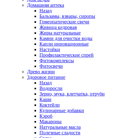
Домашняя аптека
Назад
Бальзамы, взвары, сиропы
Гомеопатические свечи
Живица кедровая
Жиры натуральные
Камни для очистки воды
Капли инновационные
Настойки
Профилактические спрей
Фитокомплексы
Фитосвечи
Древо жизни
Здоровое питание
Назад
Водоросли
Зерно, мука, клетчатка, отруби
Каши
Коктейли
Кулинарные добавки
Кэроб
Макароны
Натуральные масла
Полезные сладости