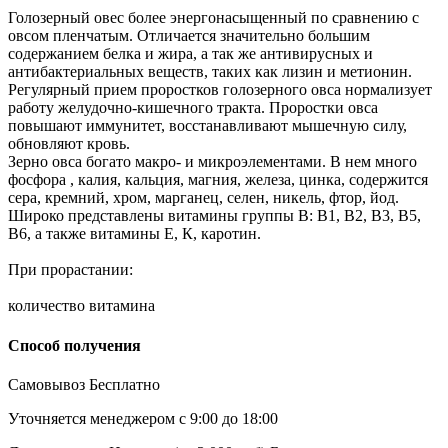
Голозерный овес более энергонасыщенный по сравнению с
овсом пленчатым. Отличается значительно большим
содержанием белка и жира, а так же антивирусных и
антибактериальных веществ, таких как лизин и метионин.
Регулярный прием проростков голозерного овса нормализует
работу желудочно-кишечного тракта. Проростки овса
повышают иммунитет, восстанавливают мышечную силу,
обновляют кровь.
Зерно овса богато макро- и микроэлементами. В нем много
фосфора , калия, кальция, магния, железа, цинка, содержится
сера, кремний, хром, марганец, селен, никель, фтор, йод.
Широко представлены витамины группы В: В1, В2, В3, В5,
В6, а также витамины Е, К, каротин.
При прорастании:
количество витамина
Способ получения
Самовывоз
Бесплатно
Уточняется менеджером
с 9:00 до 18:00