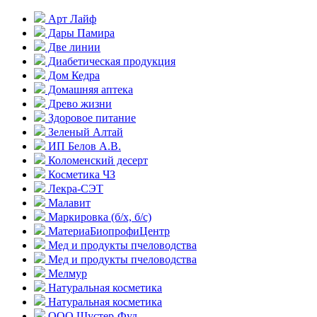
Арт Лайф
Дары Памира
Две линии
Диабетическая продукция
Дом Кедра
Домашняя аптека
Древо жизни
Здоровое питание
Зеленый Алтай
ИП Белов А.В.
Коломенский десерт
Косметика ЧЗ
Лекра-СЭТ
Малавит
Маркировка (б/х, б/с)
МатериаБиопрофиЦентр
Мед и продукты пчеловодства
Мед и продукты пчеловодства
Мелмур
Натуральная косметика
Натуральная косметика
ООО Шустер-Фуд