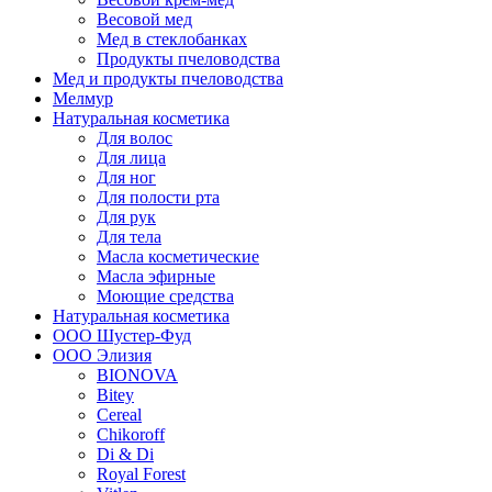
Весовой мед
Мед в стеклобанках
Продукты пчеловодства
Мед и продукты пчеловодства
Мелмур
Натуральная косметика
Для волос
Для лица
Для ног
Для полости рта
Для рук
Для тела
Масла косметические
Масла эфирные
Моющие средства
Натуральная косметика
ООО Шустер-Фуд
ООО Элизия
BIONOVA
Bitey
Cereal
Chikoroff
Di & Di
Royal Forest