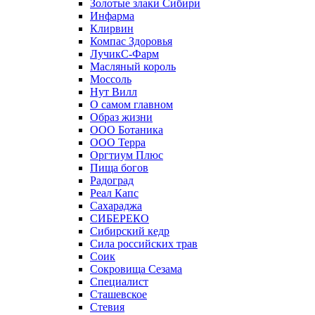
Золотые злаки Сибири
Инфарма
Клирвин
Компас Здоровья
ЛучикС-Фарм
Масляный король
Моссоль
Нут Вилл
О самом главном
Образ жизни
ООО Ботаника
ООО Терра
Оргтиум Плюс
Пища богов
Радоград
Реал Капс
Сахараджа
СИБЕРЕКО
Сибирский кедр
Сила российских трав
Соик
Сокровища Сезама
Специалист
Сташевское
Стевия