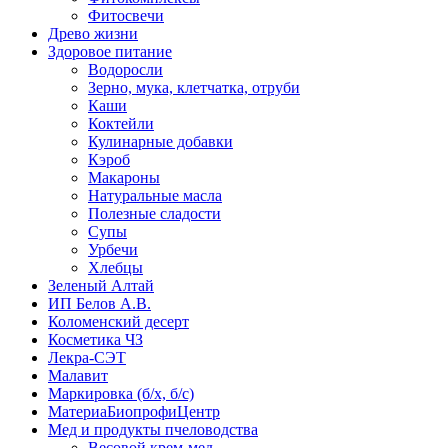
Фитосвечи
Древо жизни
Здоровое питание
Водоросли
Зерно, мука, клетчатка, отруби
Каши
Коктейли
Кулинарные добавки
Кэроб
Макароны
Натуральные масла
Полезные сладости
Супы
Урбечи
Хлебцы
Зеленый Алтай
ИП Белов А.В.
Коломенский десерт
Косметика ЧЗ
Лекра-СЭТ
Малавит
Маркировка (б/х, б/с)
МатериаБиопрофиЦентр
Мед и продукты пчеловодства
Весовой крем-мед