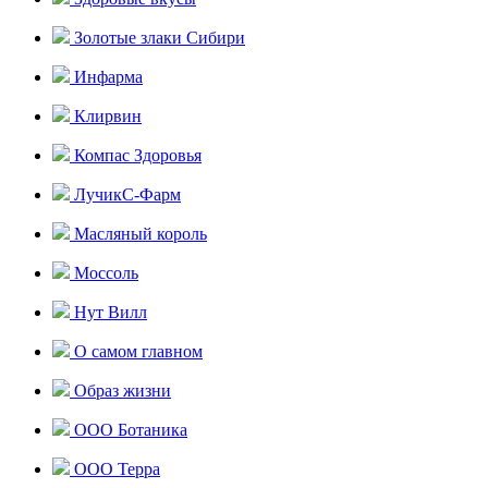
Золотые злаки Сибири
Инфарма
Клирвин
Компас Здоровья
ЛучикС-Фарм
Масляный король
Моссоль
Нут Вилл
О самом главном
Образ жизни
ООО Ботаника
ООО Терра