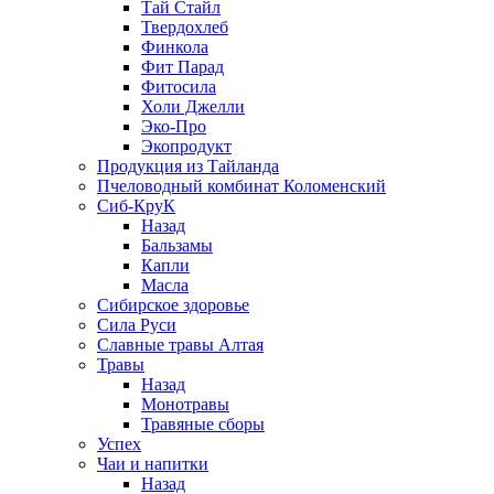
Тай Стайл
Твердохлеб
Финкола
Фит Парад
Фитосила
Холи Джелли
Эко-Про
Экопродукт
Продукция из Тайланда
Пчеловодный комбинат Коломенский
Сиб-КруК
Назад
Бальзамы
Капли
Масла
Сибирское здоровье
Сила Руси
Славные травы Алтая
Травы
Назад
Монотравы
Травяные сборы
Успех
Чаи и напитки
Назад