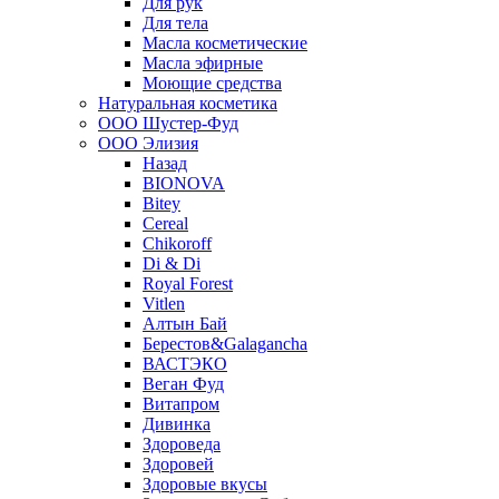
Для рук
Для тела
Масла косметические
Масла эфирные
Моющие средства
Натуральная косметика
ООО Шустер-Фуд
ООО Элизия
Назад
BIONOVA
Bitey
Cereal
Chikoroff
Di & Di
Royal Forest
Vitlen
Алтын Бай
Берестов&Galagancha
ВАСТЭКО
Веган Фуд
Витапром
Дивинка
Здороведа
Здоровей
Здоровые вкусы