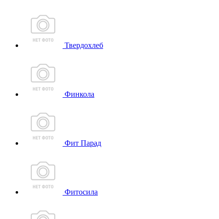
Твердохлеб
Финкола
Фит Парад
Фитосила