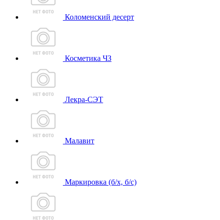
Коломенский десерт
Косметика ЧЗ
Лекра-СЭТ
Малавит
Маркировка (б/х, б/с)