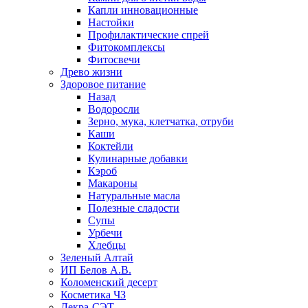
Капли инновационные
Настойки
Профилактические спрей
Фитокомплексы
Фитосвечи
Древо жизни
Здоровое питание
Назад
Водоросли
Зерно, мука, клетчатка, отруби
Каши
Коктейли
Кулинарные добавки
Кэроб
Макароны
Натуральные масла
Полезные сладости
Супы
Урбечи
Хлебцы
Зеленый Алтай
ИП Белов А.В.
Коломенский десерт
Косметика ЧЗ
Лекра-СЭТ