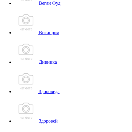
Веган Фуд
Витапром
Дивинка
Здороведа
Здоровей