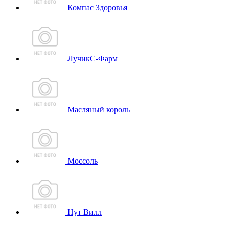
Компас Здоровья
ЛучикС-Фарм
Масляный король
Моссоль
Нут Вилл