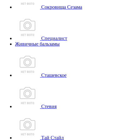
Сокровища Сезама
Специалист
Живичные бальзамы
Сташевское
Стевия
Тай Стайл