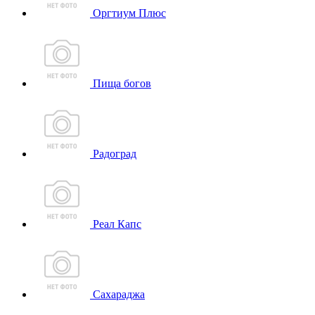
Оргтиум Плюс
Пища богов
Радоград
Реал Капс
Сахараджа