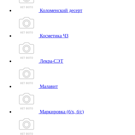
Коломенский десерт
Косметика ЧЗ
Лекра-СЭТ
Малавит
Маркировка (б/х, б/с)