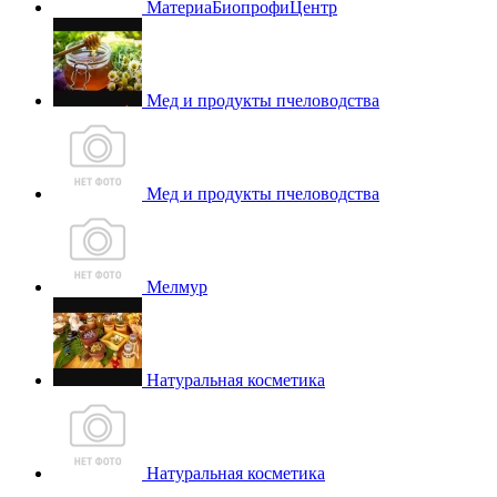
МатериаБиопрофиЦентр
Мед и продукты пчеловодства
Мед и продукты пчеловодства
Мелмур
Натуральная косметика
Натуральная косметика