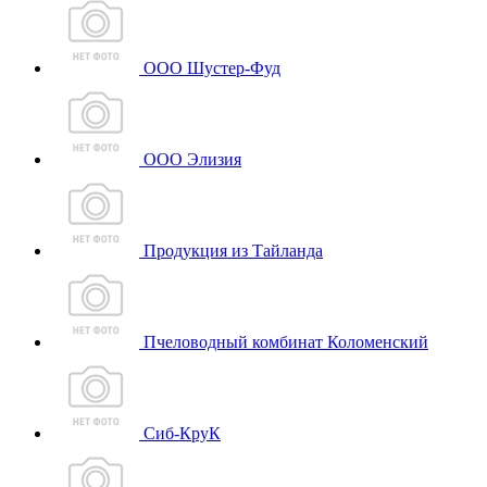
ООО Шустер-Фуд
ООО Элизия
Продукция из Тайланда
Пчеловодный комбинат Коломенский
Сиб-КруК