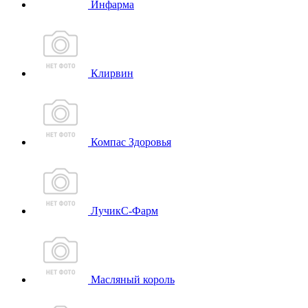
Инфарма
Клирвин
Компас Здоровья
ЛучикС-Фарм
Масляный король