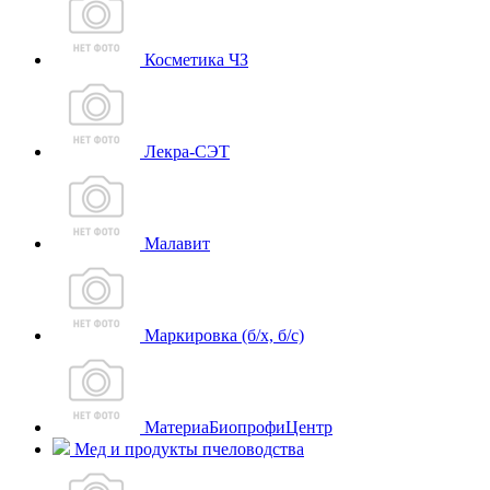
Косметика ЧЗ
Лекра-СЭТ
Малавит
Маркировка (б/х, б/с)
МатериаБиопрофиЦентр
Мед и продукты пчеловодства