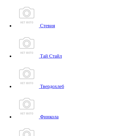
Стевия
Тай Стайл
Твердохлеб
Финкола