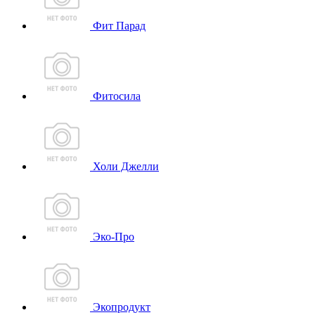
Фит Парад
Фитосила
Холи Джелли
Эко-Про
Экопродукт