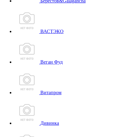
Берестов&Galagancha
ВАСТЭКО
Веган Фуд
Витапром
Дивинка