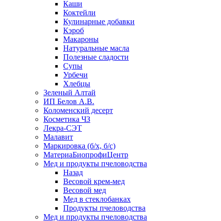
Каши
Коктейли
Кулинарные добавки
Кэроб
Макароны
Натуральные масла
Полезные сладости
Супы
Урбечи
Хлебцы
Зеленый Алтай
ИП Белов А.В.
Коломенский десерт
Косметика ЧЗ
Лекра-СЭТ
Малавит
Маркировка (б/х, б/с)
МатериаБиопрофиЦентр
Мед и продукты пчеловодства
Назад
Весовой крем-мед
Весовой мед
Мед в стеклобанках
Продукты пчеловодства
Мед и продукты пчеловодства