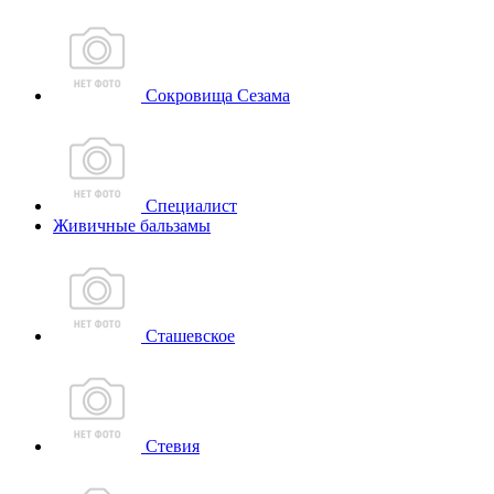
Сокровища Сезама
Специалист
Живичные бальзамы
Сташевское
Стевия