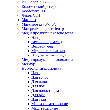
ИП Белов А.В.
Коломенский десерт
Косметика ЧЗ
Лекра-СЭТ
Малавит
Маркировка (б/х, б/с)
МатериаБиопрофиЦентр
Мед и продукты пчеловодства
Назад
Весовой крем-мед
Весовой мед
Мед в стеклобанках
Продукты пчеловодства
Мед и продукты пчеловодства
Мелмур
Натуральная косметика
Назад
Для волос
Для лица
Для ног
Для полости рта
Для рук
Для тела
Масла косметические
Масла эфирные