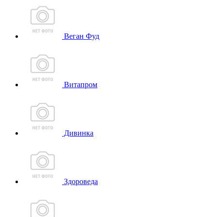
Веган Фуд
Витапром
Дивинка
Здороведа