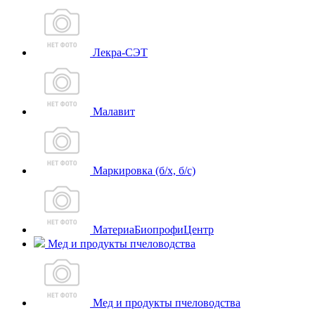
Лекра-СЭТ
Малавит
Маркировка (б/х, б/с)
МатериаБиопрофиЦентр
Мед и продукты пчеловодства
Мед и продукты пчеловодства