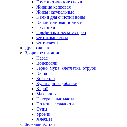
Гомеопатические свечи
Живица кедровая
Жиры натуральные
Камни для очистки воды
Капли инновационные
Настойки
Профилактические спрей
Фитокомплексы
Фитосвечи
Древо жизни
Здоровое питание
Назад
Водоросли
Зерно, мука, клетчатка, отруби
Каши
Коктейли
Кулинарные добавки
Кэроб
Макароны
Натуральные масла
Полезные сладости
Супы
Урбечи
Хлебцы
Зеленый Алтай