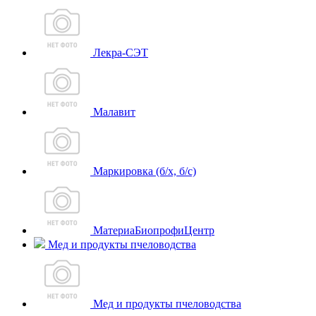
Лекра-СЭТ
Малавит
Маркировка (б/х, б/с)
МатериаБиопрофиЦентр
Мед и продукты пчеловодства
Мед и продукты пчеловодства