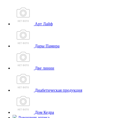
Арт Лайф
Дары Памира
Две линии
Диабетическая продукция
Дом Кедра
Домашняя аптека