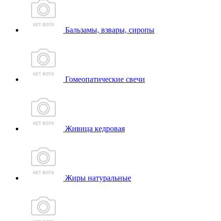
Бальзамы, взвары, сиропы
Гомеопатические свечи
Живица кедровая
Жиры натуральные